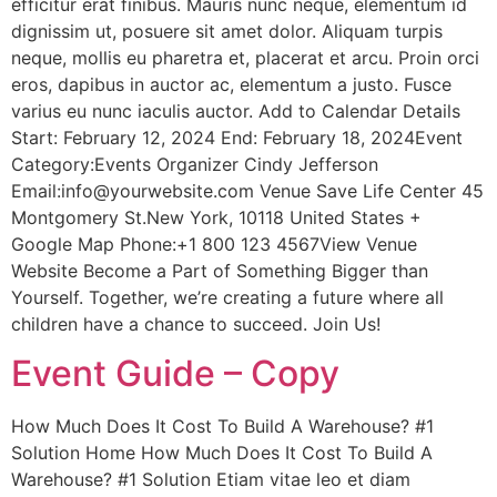
efficitur erat finibus. Mauris nunc neque, elementum id
dignissim ut, posuere sit amet dolor. Aliquam turpis
neque, mollis eu pharetra et, placerat et arcu. Proin orci
eros, dapibus in auctor ac, elementum a justo. Fusce
varius eu nunc iaculis auctor. Add to Calendar Details
Start: February 12, 2024 End: February 18, 2024Event
Category:Events Organizer Cindy Jefferson
Email:info@yourwebsite.com Venue Save Life Center 45
Montgomery St.New York, 10118 United States +
Google Map Phone:+1 800 123 4567View Venue
Website Become a Part of Something Bigger than
Yourself. Together, we’re creating a future where all
children have a chance to succeed. Join Us!
Event Guide – Copy
How Much Does It Cost To Build A Warehouse? #1
Solution Home How Much Does It Cost To Build A
Warehouse? #1 Solution Etiam vitae leo et diam