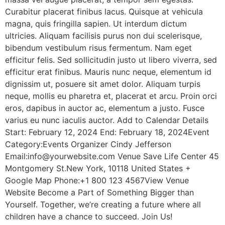
Curabitur placerat finibus lacus. Quisque at vehicula
magna, quis fringilla sapien. Ut interdum dictum
ultricies. Aliquam facilisis purus non dui scelerisque,
bibendum vestibulum risus fermentum. Nam eget
efficitur felis. Sed sollicitudin justo ut libero viverra, sed
efficitur erat finibus. Mauris nunc neque, elementum id
dignissim ut, posuere sit amet dolor. Aliquam turpis
neque, mollis eu pharetra et, placerat et arcu. Proin orci
eros, dapibus in auctor ac, elementum a justo. Fusce
varius eu nunc iaculis auctor. Add to Calendar Details
Start: February 12, 2024 End: February 18, 2024Event
Category:Events Organizer Cindy Jefferson
Email:info@yourwebsite.com Venue Save Life Center 45
Montgomery St.New York, 10118 United States +
Google Map Phone:+1 800 123 4567View Venue
Website Become a Part of Something Bigger than
Yourself. Together, we’re creating a future where all
children have a chance to succeed. Join Us!