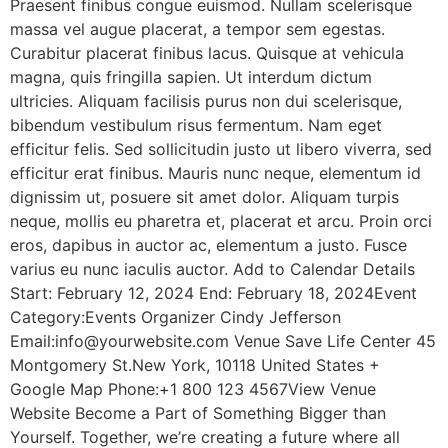
Praesent finibus congue euismod. Nullam scelerisque
massa vel augue placerat, a tempor sem egestas.
Curabitur placerat finibus lacus. Quisque at vehicula
magna, quis fringilla sapien. Ut interdum dictum
ultricies. Aliquam facilisis purus non dui scelerisque,
bibendum vestibulum risus fermentum. Nam eget
efficitur felis. Sed sollicitudin justo ut libero viverra, sed
efficitur erat finibus. Mauris nunc neque, elementum id
dignissim ut, posuere sit amet dolor. Aliquam turpis
neque, mollis eu pharetra et, placerat et arcu. Proin orci
eros, dapibus in auctor ac, elementum a justo. Fusce
varius eu nunc iaculis auctor. Add to Calendar Details
Start: February 12, 2024 End: February 18, 2024Event
Category:Events Organizer Cindy Jefferson
Email:info@yourwebsite.com Venue Save Life Center 45
Montgomery St.New York, 10118 United States +
Google Map Phone:+1 800 123 4567View Venue
Website Become a Part of Something Bigger than
Yourself. Together, we’re creating a future where all