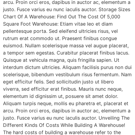
arcu. Proin orci eros, dapibus in auctor ac, elementum a
justo. Fusce varius eu nunc iaculis auctor. Storage Sizes
Chart Of A Warehouse: Find Out The Cost Of 5,000
Square Foot Warehouse: Etiam vitae leo et diam
pellentesque porta. Sed eleifend ultricies risus, vel
rutrum erat commodo ut. Praesent finibus congue
euismod. Nullam scelerisque massa vel augue placerat,
a tempor sem egestas. Curabitur placerat finibus lacus.
Quisque at vehicula magna, quis fringilla sapien. Ut
interdum dictum ultricies. Aliquam facilisis purus non dui
scelerisque, bibendum vestibulum risus fermentum. Nam
eget efficitur felis. Sed sollicitudin justo ut libero
viverra, sed efficitur erat finibus. Mauris nunc neque,
elementum id dignissim ut, posuere sit amet dolor.
Aliquam turpis neque, mollis eu pharetra et, placerat et
arcu. Proin orci eros, dapibus in auctor ac, elementum a
justo. Fusce varius eu nunc iaculis auctor. Unveiling The
Different Kinds Of Costs While Building A Warehouse!
The hard costs of building a warehouse refer to the