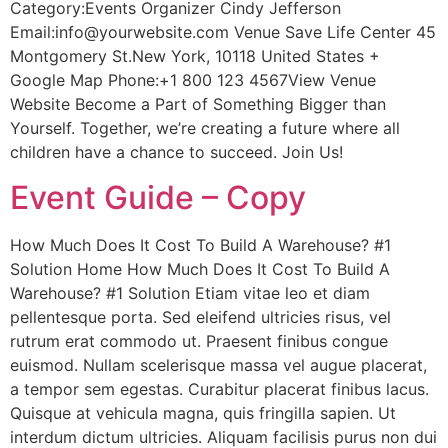
Category:Events Organizer Cindy Jefferson
Email:info@yourwebsite.com Venue Save Life Center 45
Montgomery St.New York, 10118 United States +
Google Map Phone:+1 800 123 4567View Venue
Website Become a Part of Something Bigger than
Yourself. Together, we’re creating a future where all
children have a chance to succeed. Join Us!
Event Guide – Copy
How Much Does It Cost To Build A Warehouse? #1
Solution Home How Much Does It Cost To Build A
Warehouse? #1 Solution Etiam vitae leo et diam
pellentesque porta. Sed eleifend ultricies risus, vel
rutrum erat commodo ut. Praesent finibus congue
euismod. Nullam scelerisque massa vel augue placerat,
a tempor sem egestas. Curabitur placerat finibus lacus.
Quisque at vehicula magna, quis fringilla sapien. Ut
interdum dictum ultricies. Aliquam facilisis purus non dui