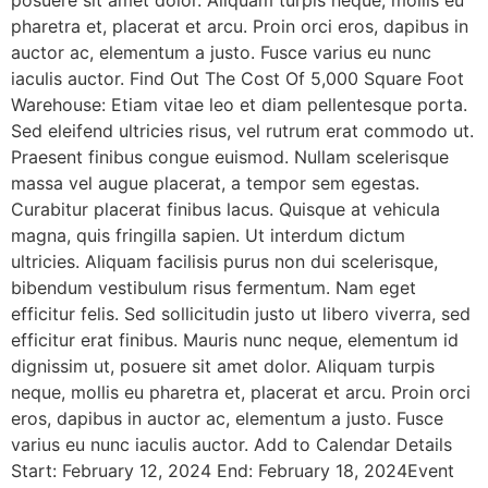
posuere sit amet dolor. Aliquam turpis neque, mollis eu
pharetra et, placerat et arcu. Proin orci eros, dapibus in
auctor ac, elementum a justo. Fusce varius eu nunc
iaculis auctor. Find Out The Cost Of 5,000 Square Foot
Warehouse: Etiam vitae leo et diam pellentesque porta.
Sed eleifend ultricies risus, vel rutrum erat commodo ut.
Praesent finibus congue euismod. Nullam scelerisque
massa vel augue placerat, a tempor sem egestas.
Curabitur placerat finibus lacus. Quisque at vehicula
magna, quis fringilla sapien. Ut interdum dictum
ultricies. Aliquam facilisis purus non dui scelerisque,
bibendum vestibulum risus fermentum. Nam eget
efficitur felis. Sed sollicitudin justo ut libero viverra, sed
efficitur erat finibus. Mauris nunc neque, elementum id
dignissim ut, posuere sit amet dolor. Aliquam turpis
neque, mollis eu pharetra et, placerat et arcu. Proin orci
eros, dapibus in auctor ac, elementum a justo. Fusce
varius eu nunc iaculis auctor. Add to Calendar Details
Start: February 12, 2024 End: February 18, 2024Event