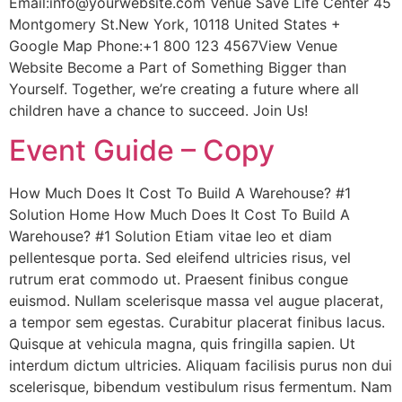
Email:info@yourwebsite.com Venue Save Life Center 45
Montgomery St.New York, 10118 United States +
Google Map Phone:+1 800 123 4567View Venue
Website Become a Part of Something Bigger than
Yourself. Together, we’re creating a future where all
children have a chance to succeed. Join Us!
Event Guide – Copy
How Much Does It Cost To Build A Warehouse? #1
Solution Home How Much Does It Cost To Build A
Warehouse? #1 Solution Etiam vitae leo et diam
pellentesque porta. Sed eleifend ultricies risus, vel
rutrum erat commodo ut. Praesent finibus congue
euismod. Nullam scelerisque massa vel augue placerat,
a tempor sem egestas. Curabitur placerat finibus lacus.
Quisque at vehicula magna, quis fringilla sapien. Ut
interdum dictum ultricies. Aliquam facilisis purus non dui
scelerisque, bibendum vestibulum risus fermentum. Nam